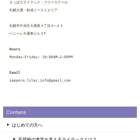
さっぽろライラック・フリースクール
札幌大通・創成イーストエリア
札幌市中央区大通東４丁目４−４３
ベニーレ大通東ビル２F
Hours
Monday–Friday: 10:00AM–1:00PM
Email
sapporo.lilac.info@gmail.com
Contens
はじめての方へ
不登校の進学を支えるライラックとは？