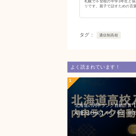
札幌で不登校の中学3年生と
リです。親子で話すための言
タグ
通信制高校
よく読まれています！
北海道の内申ランク自動計算【2
年度入試対応】中1・中2・中3