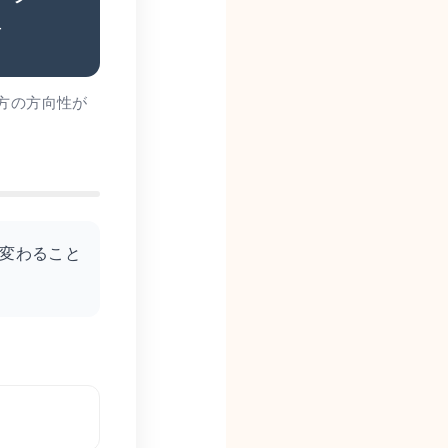
断
方の方向性が
が変わること