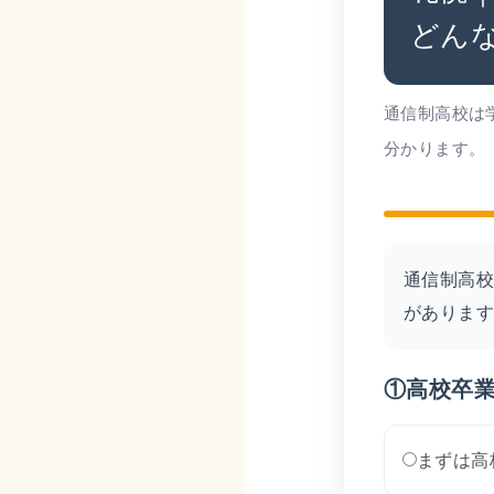
どん
通信制高校は
分かります。
通信制高校
がありま
①高校卒
まずは高