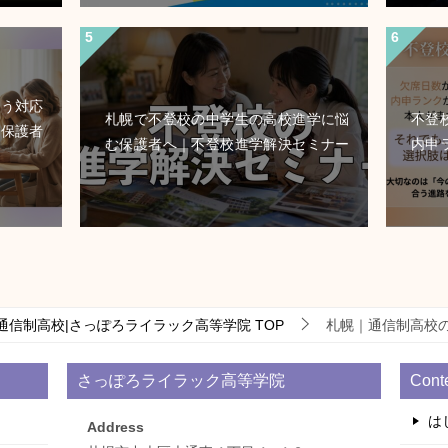
どう対応
札幌で不登校の中学生の高校進学に悩
不登
る保護者
む保護者へ｜不登校進学解決セミナー
内申
通信制高校|さっぽろライラック高等学院
TOP
札幌｜通信制高校
さっぽろライラック高等学院
Cont
は
Address