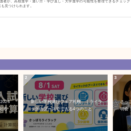
保護者が、高校進学・通い方・学び直し・大学進学の可能性を整理できるチェック
葉も見つけられます。
026
新しい学校選びフェア札幌」｜ライラ
さっ
対応
ックのブースでできる4つのこと
明会