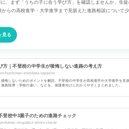
前に、まず「うちの子に合う学び方」を確認しませんか。生徒
登校からの高校進学・大学進学まで見据えた進路相談について
を見る
び方｜不登校の中学生が後悔しない進路の考え方
uin/tsushinsei-erabikata-sapporo/
に後悔しないためのポイントを解説。不登校の中学生が高校進学や大学進学を見
・進路指導・学校の違い」などを、保護者向けにわかりやすくまとめました。
不登校中3親子のための進路チェック
kuin/futoko-chugaku3-shinro-check/